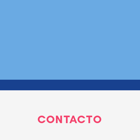
CONTACTO