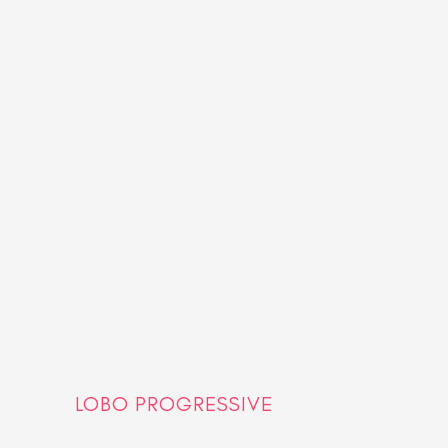
LOBO PROGRESSIVE